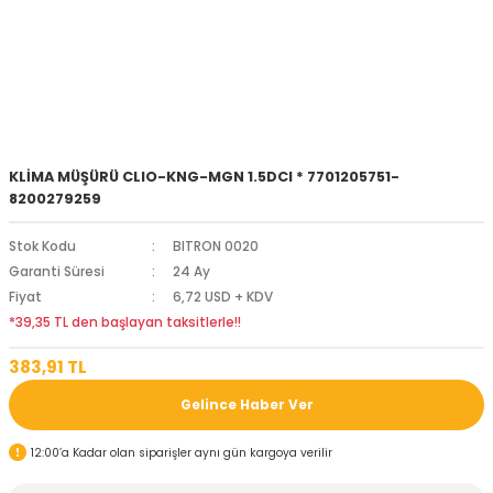
KLİMA MÜŞÜRÜ CLIO-KNG-MGN 1.5DCI * 7701205751-
8200279259
Stok Kodu
BITRON 0020
Garanti Süresi
24 Ay
Fiyat
6,72 USD + KDV
*39,35 TL den başlayan taksitlerle!!
383,91 TL
Gelince Haber Ver
12:00’a Kadar olan siparişler aynı gün kargoya verilir