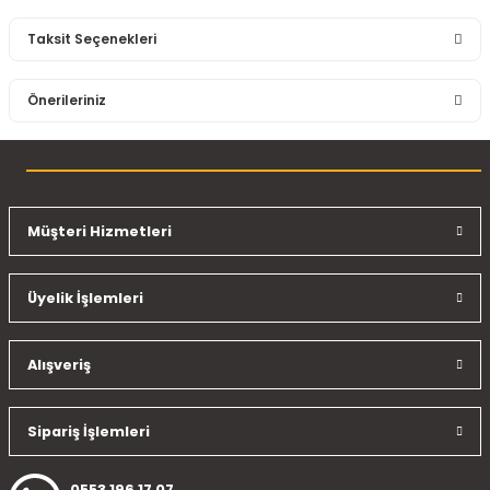
Taksit Seçenekleri
Bu ürüne ilk yorumu siz yapın!
Önerileriniz
Yorum Yaz
Bu ürünün fiyat bilgisi, resim, ürün açıklamalarında ve diğer
konularda yetersiz gördüğünüz noktaları öneri formunu
kullanarak tarafımıza iletebilirsiniz.
Görüş ve önerileriniz için teşekkür ederiz.
Müşteri Hizmetleri
Ürün resmi kalitesiz, bozuk veya görüntülenemiyor.
Üyelik İşlemleri
Ürün açıklamasında eksik bilgiler bulunuyor.
Ürün bilgilerinde hatalar bulunuyor.
Ürün fiyatı diğer sitelerden daha pahalı.
Alışveriş
Bu ürüne benzer farklı alternatifler olmalı.
Sipariş İşlemleri
0553 196 17 07