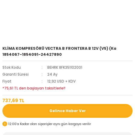
KLİMA KOMPRESÖRÜ VECTRA B FRONTERA B 12V (V5) (Ka
1854067-1854091-24427890
Stok Kodu
BEHRK 8FK351102001
Garanti Süresi
24 Ay
Fiyat
12,92 USD + KDV
*75,61 TL den başlayan taksitlerle!!
737,69 TL
Gelince Haber Ver
12:00’a Kadar olan siparişler aynı gün kargoya verilir