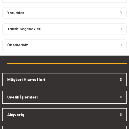
Yorumlar
Taksit Seçenekleri
Bu ürüne ilk yorumu siz yapın!
Önerileriniz
Yorum Yaz
Bu ürünün fiyat bilgisi, resim, ürün açıklamalarında ve diğer
konularda yetersiz gördüğünüz noktaları öneri formunu
kullanarak tarafımıza iletebilirsiniz.
Görüş ve önerileriniz için teşekkür ederiz.
Müşteri Hizmetleri
Ürün resmi kalitesiz, bozuk veya görüntülenemiyor.
Üyelik İşlemleri
Ürün açıklamasında eksik bilgiler bulunuyor.
Ürün bilgilerinde hatalar bulunuyor.
Ürün fiyatı diğer sitelerden daha pahalı.
Alışveriş
Bu ürüne benzer farklı alternatifler olmalı.