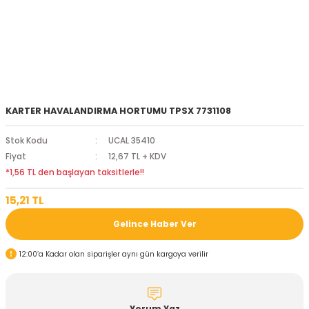
KARTER HAVALANDIRMA HORTUMU TPSX 7731108
Stok Kodu
UCAL 35410
Fiyat
12,67 TL + KDV
*1,56 TL den başlayan taksitlerle!!
15,21 TL
Gelince Haber Ver
12:00’a Kadar olan siparişler aynı gün kargoya verilir