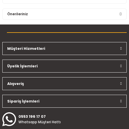
Bu ürüne ilk yorumu siz yapın!
Önerileriniz
Yorum Yaz
Bu ürünün fiyat bilgisi, resim, ürün açıklamalarında ve diğer
konularda yetersiz gördüğünüz noktaları öneri formunu
kullanarak tarafımıza iletebilirsiniz.
Görüş ve önerileriniz için teşekkür ederiz.
Müşteri Hizmetleri
Ürün resmi kalitesiz, bozuk veya görüntülenemiyor.
Üyelik İşlemleri
Ürün açıklamasında eksik bilgiler bulunuyor.
Ürün bilgilerinde hatalar bulunuyor.
Ürün fiyatı diğer sitelerden daha pahalı.
Alışveriş
Bu ürüne benzer farklı alternatifler olmalı.
Sipariş İşlemleri
0553 196 17 07
Whatsapp Müşteri Hattı