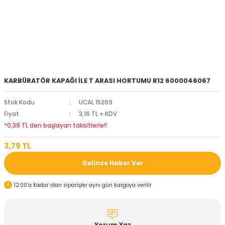
KARBÜRATÖR KAPAĞI İLE T ARASI HORTUMU R12 6000046067
Stok Kodu
UCAL 15269
Fiyat
3,16 TL + KDV
*0,39 TL den başlayan taksitlerle!!
3,79 TL
Gelince Haber Ver
12:00’a Kadar olan siparişler aynı gün kargoya verilir