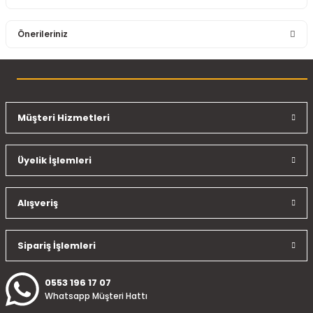
Bu ürüne ilk yorumu siz yapın!
Önerileriniz
Yorum Yaz
Bu ürünün fiyat bilgisi, resim, ürün açıklamalarında ve diğer
konularda yetersiz gördüğünüz noktaları öneri formunu
kullanarak tarafımıza iletebilirsiniz.
Görüş ve önerileriniz için teşekkür ederiz.
Müşteri Hizmetleri
Ürün resmi kalitesiz, bozuk veya görüntülenemiyor.
Üyelik İşlemleri
Ürün açıklamasında eksik bilgiler bulunuyor.
Ürün bilgilerinde hatalar bulunuyor.
Ürün fiyatı diğer sitelerden daha pahalı.
Alışveriş
Bu ürüne benzer farklı alternatifler olmalı.
Sipariş İşlemleri
0553 196 17 07
Whatsapp Müşteri Hattı