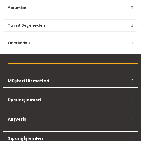
Yorumlar
Taksit Seçenekleri
Bu ürüne ilk yorumu siz yapın!
Önerileriniz
Yorum Yaz
Bu ürünün fiyat bilgisi, resim, ürün açıklamalarında ve diğer
konularda yetersiz gördüğünüz noktaları öneri formunu
kullanarak tarafımıza iletebilirsiniz.
Görüş ve önerileriniz için teşekkür ederiz.
Müşteri Hizmetleri
Ürün resmi kalitesiz, bozuk veya görüntülenemiyor.
Üyelik İşlemleri
Ürün açıklamasında eksik bilgiler bulunuyor.
Ürün bilgilerinde hatalar bulunuyor.
Ürün fiyatı diğer sitelerden daha pahalı.
Alışveriş
Bu ürüne benzer farklı alternatifler olmalı.
Sipariş İşlemleri