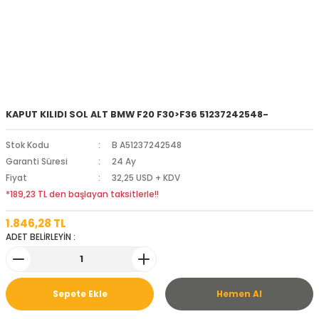
KAPUT KILIDI SOL ALT BMW F20 F30>F36 51237242548-
Stok Kodu
B A51237242548
Garanti Süresi
24 Ay
Fiyat
32,25 USD + KDV
*189,23 TL den başlayan taksitlerle!!
1.846,28 TL
ADET BELİRLEYİN :
Sepete Ekle
Hemen Al