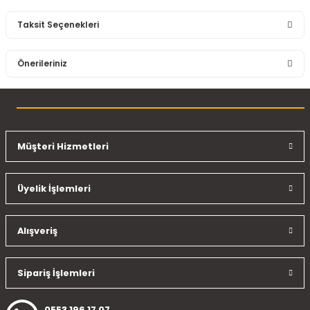
Taksit Seçenekleri
Bu ürüne ilk yorumu siz yapın!
Önerileriniz
Yorum Yaz
Bu ürünün fiyat bilgisi, resim, ürün açıklamalarında ve diğer
konularda yetersiz gördüğünüz noktaları öneri formunu
kullanarak tarafımıza iletebilirsiniz.
Görüş ve önerileriniz için teşekkür ederiz.
Müşteri Hizmetleri
Ürün resmi kalitesiz, bozuk veya görüntülenemiyor.
Üyelik İşlemleri
Ürün açıklamasında eksik bilgiler bulunuyor.
Ürün bilgilerinde hatalar bulunuyor.
Ürün fiyatı diğer sitelerden daha pahalı.
Alışveriş
Bu ürüne benzer farklı alternatifler olmalı.
Sipariş İşlemleri
0553 196 17 07