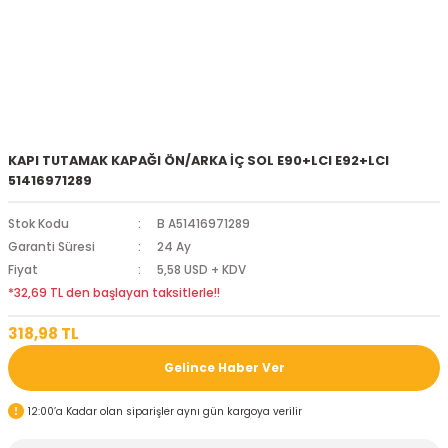
KAPI TUTAMAK KAPAĞI ÖN/ARKA İÇ SOL E90+LCI E92+LCI
51416971289
Stok Kodu
B A51416971289
Garanti Süresi
24 Ay
Fiyat
5,58 USD + KDV
*32,69 TL den başlayan taksitlerle!!
318,98 TL
Gelince Haber Ver
12:00’a Kadar olan siparişler aynı gün kargoya verilir