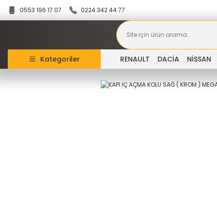
0553 196 17 07
0224 342 44 77
Kategoriler
RENAULT
DACİA
NİSSAN