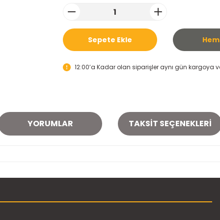
Sepete Ekle
Heme
12:00’a Kadar olan siparişler aynı gün kargoya ver
YORUMLAR
TAKSIT SEÇENEKLERI
onularda yetersiz gördüğünüz noktaları öneri formunu kullanarak tarafımı
Bu ürüne ilk yorumu siz yapın!