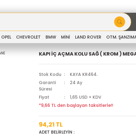
OPEL
CHEVROLET
BMW
MİNİ
LAND ROVER
OTM. ŞANZIM
KAPI İÇ AÇMA KOLU SAĞ ( KROM ) MEG
Stok Kodu
KAYA KR464.
Garanti
24 Ay
Süresi
Fiyat
1,65 USD + KDV
*9,66 TL den başlayan taksitlerle!!
94,21 TL
ADET BELİRLEYİN :