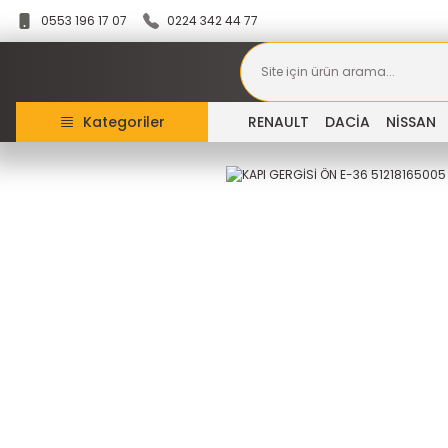
0553 196 17 07
0224 342 44 77
Kategoriler
RENAULT
DACİA
NİSSAN