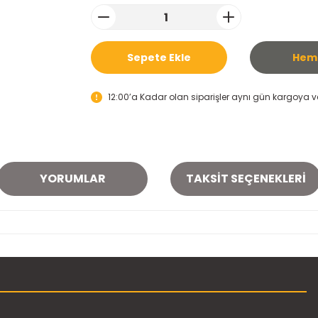
Sepete Ekle
Heme
12:00’a Kadar olan siparişler aynı gün kargoya ver
YORUMLAR
TAKSIT SEÇENEKLERI
onularda yetersiz gördüğünüz noktaları öneri formunu kullanarak tarafımı
Bu ürüne ilk yorumu siz yapın!