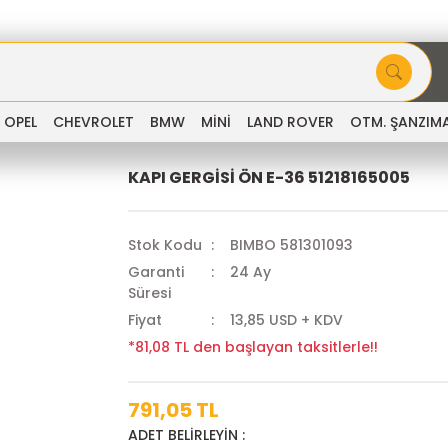
OPEL
CHEVROLET
BMW
MİNİ
LAND ROVER
OTM. ŞANZIM
KAPI GERGİSİ ÖN E-36 51218165005
Stok Kodu
BIMBO 581301093
Garanti
24 Ay
Süresi
Fiyat
13,85 USD + KDV
*81,08 TL den başlayan taksitlerle!!
791,05 TL
ADET BELİRLEYİN :