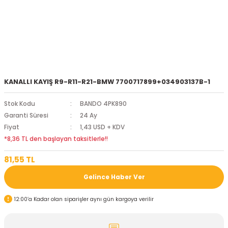
KANALLI KAYIŞ R9-R11-R21-BMW 7700717899+034903137B-1
Stok Kodu
BANDO 4PK890
Garanti Süresi
24 Ay
Fiyat
1,43 USD + KDV
*8,36 TL den başlayan taksitlerle!!
81,55 TL
Gelince Haber Ver
12:00’a Kadar olan siparişler aynı gün kargoya verilir