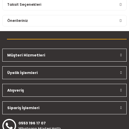
Taksit Seçenekleri
Bu ürüne ilk yorumu siz yapın!
Önerileriniz
Yorum Yaz
Bu ürünün fiyat bilgisi, resim, ürün açıklamalarında ve diğer
konularda yetersiz gördüğünüz noktaları öneri formunu
kullanarak tarafımıza iletebilirsiniz.
Görüş ve önerileriniz için teşekkür ederiz.
Müşteri Hizmetleri
Ürün resmi kalitesiz, bozuk veya görüntülenemiyor.
Üyelik İşlemleri
Ürün açıklamasında eksik bilgiler bulunuyor.
Ürün bilgilerinde hatalar bulunuyor.
Ürün fiyatı diğer sitelerden daha pahalı.
Alışveriş
Bu ürüne benzer farklı alternatifler olmalı.
Sipariş İşlemleri
0553 196 17 07
Whatsapp Müşteri Hattı