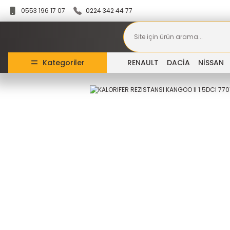
0553 196 17 07
0224 342 44 77
Kategoriler
RENAULT
DACİA
NİSSAN