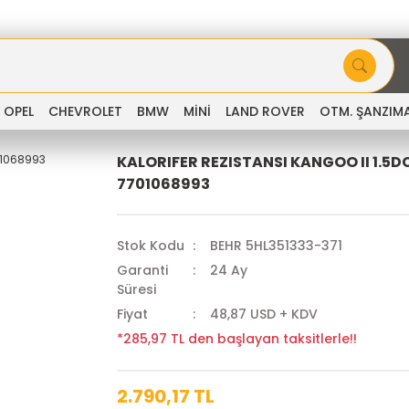
OPEL
CHEVROLET
BMW
MİNİ
LAND ROVER
OTM. ŞANZIM
KALORIFER REZISTANSI KANGOO II 1.5D
7701068993
Stok Kodu
BEHR 5HL351333-371
Garanti
24 Ay
Süresi
Fiyat
48,87 USD + KDV
*285,97 TL den başlayan taksitlerle!!
2.790,17 TL