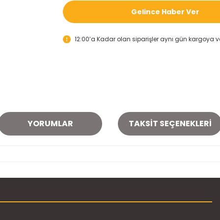
Gelince Haber Ver
12:00’a Kadar olan siparişler aynı gün kargoya ver
YORUMLAR
TAKSIT SEÇENEKLERI
onularda yetersiz gördüğünüz noktaları öneri formunu kullanarak tarafımı
Bu ürüne ilk yorumu siz yapın!