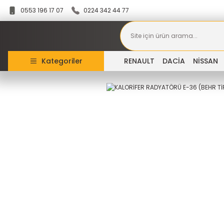
0553 196 17 07
0224 342 44 77
Kategoriler
RENAULT
DACİA
NİSSAN