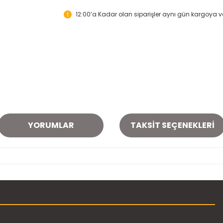
12:00’a Kadar olan siparişler aynı gün kargoya ver
YORUMLAR
TAKSIT SEÇENEKLERI
onularda yetersiz gördüğünüz noktaları öneri formunu kullanarak tarafımı
Bu ürüne ilk yorumu siz yapın!