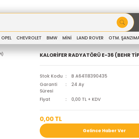
OPEL
CHEVROLET
BMW
MİNİ
LAND ROVER
OTM. ŞANZIM
KALORİFER RADYATÖRÜ E-36 (BEHR TİP
Stok Kodu
B A64118390435
Garanti
24 Ay
Süresi
Fiyat
0,00 TL + KDV
0,00 TL
Gelince Haber Ver