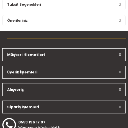
Taksit Seçenekleri
Bu ürüne ilk yorumu siz yapın!
Önerileriniz
Yorum Yaz
Bu ürünün fiyat bilgisi, resim, ürün açıklamalarında ve diğer
konularda yetersiz gördüğünüz noktaları öneri formunu
kullanarak tarafımıza iletebilirsiniz.
Görüş ve önerileriniz için teşekkür ederiz.
Müşteri Hizmetleri
Ürün resmi kalitesiz, bozuk veya görüntülenemiyor.
Üyelik İşlemleri
Ürün açıklamasında eksik bilgiler bulunuyor.
Ürün bilgilerinde hatalar bulunuyor.
Ürün fiyatı diğer sitelerden daha pahalı.
Alışveriş
Bu ürüne benzer farklı alternatifler olmalı.
Sipariş İşlemleri
0553 196 17 07
Whatsapp Müşteri Hattı