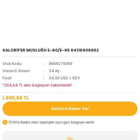
KALORİFER MUSLUĞU E-60/E-65 64116906652
Stok Kodu
BMW276958
Garanti Süresi
24 Ay
Fiyat
34,93 USD + KDV
*204,54 TL den başlayan taksitlerle!!
1.995,69 TL
Gelince Haber Ver
12:00’a Kadar olan siparişler aynı gün kargoya verilir