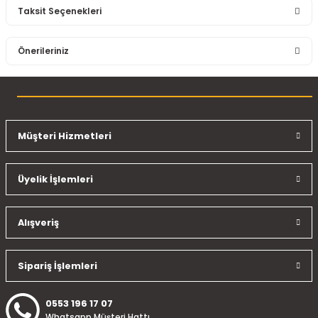
Taksit Seçenekleri
Bu ürüne ilk yorumu siz yapın!
Önerileriniz
Yorum Yaz
Bu ürünün fiyat bilgisi, resim, ürün açıklamalarında ve diğer
konularda yetersiz gördüğünüz noktaları öneri formunu
kullanarak tarafımıza iletebilirsiniz.
Görüş ve önerileriniz için teşekkür ederiz.
Müşteri Hizmetleri
Ürün resmi kalitesiz, bozuk veya görüntülenemiyor.
Üyelik İşlemleri
Ürün açıklamasında eksik bilgiler bulunuyor.
Ürün bilgilerinde hatalar bulunuyor.
Ürün fiyatı diğer sitelerden daha pahalı.
Alışveriş
Bu ürüne benzer farklı alternatifler olmalı.
Sipariş İşlemleri
0553 196 17 07
Whatsapp Müşteri Hattı