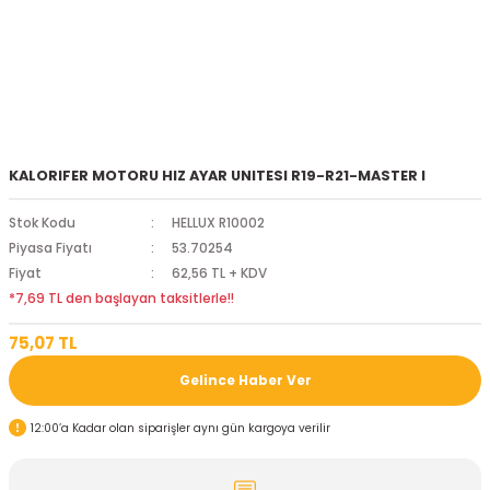
KALORIFER MOTORU HIZ AYAR UNITESI R19-R21-MASTER I
Stok Kodu
HELLUX R10002
Piyasa Fiyatı
53.70254
Fiyat
62,56 TL + KDV
*7,69 TL den başlayan taksitlerle!!
75,07 TL
Gelince Haber Ver
12:00’a Kadar olan siparişler aynı gün kargoya verilir