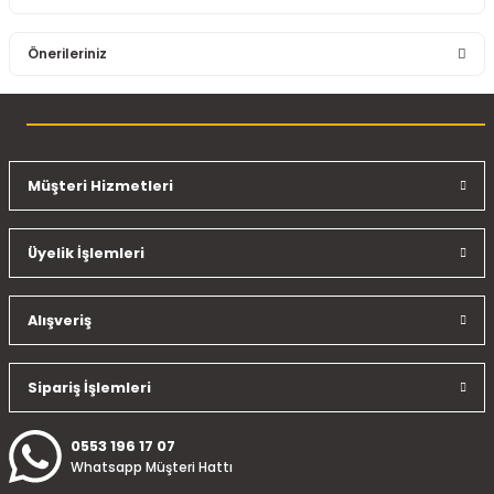
Bu ürüne ilk yorumu siz yapın!
Önerileriniz
Yorum Yaz
Bu ürünün fiyat bilgisi, resim, ürün açıklamalarında ve diğer
konularda yetersiz gördüğünüz noktaları öneri formunu
kullanarak tarafımıza iletebilirsiniz.
Görüş ve önerileriniz için teşekkür ederiz.
Müşteri Hizmetleri
Ürün resmi kalitesiz, bozuk veya görüntülenemiyor.
Üyelik İşlemleri
Ürün açıklamasında eksik bilgiler bulunuyor.
Ürün bilgilerinde hatalar bulunuyor.
Ürün fiyatı diğer sitelerden daha pahalı.
Alışveriş
Bu ürüne benzer farklı alternatifler olmalı.
Sipariş İşlemleri
0553 196 17 07
Whatsapp Müşteri Hattı