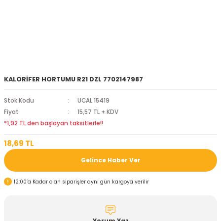
KALORİFER HORTUMU R21 DZL 7702147987
Stok Kodu
UCAL 15419
Fiyat
15,57 TL + KDV
*1,92 TL den başlayan taksitlerle!!
18,69 TL
Gelince Haber Ver
12:00’a Kadar olan siparişler aynı gün kargoya verilir