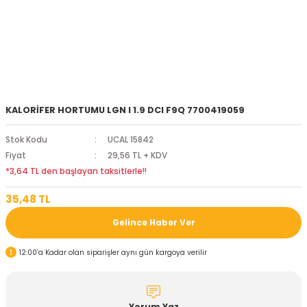
KALORİFER HORTUMU LGN I 1.9 DCI F9Q 7700419059
Stok Kodu
UCAL 15842
Fiyat
29,56 TL + KDV
*3,64 TL den başlayan taksitlerle!!
35,48 TL
Gelince Haber Ver
12:00’a Kadar olan siparişler aynı gün kargoya verilir