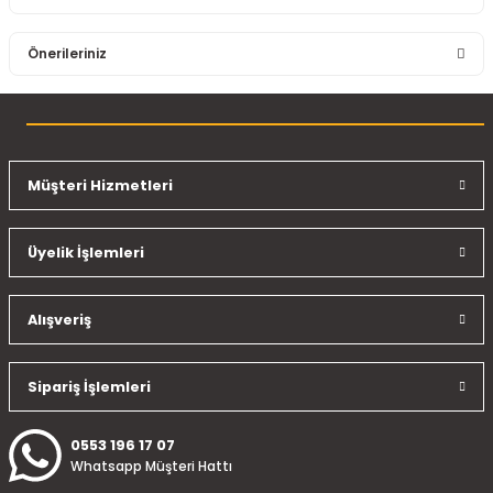
Bu ürüne ilk yorumu siz yapın!
Önerileriniz
Yorum Yaz
Bu ürünün fiyat bilgisi, resim, ürün açıklamalarında ve diğer
konularda yetersiz gördüğünüz noktaları öneri formunu
kullanarak tarafımıza iletebilirsiniz.
Görüş ve önerileriniz için teşekkür ederiz.
Müşteri Hizmetleri
Ürün resmi kalitesiz, bozuk veya görüntülenemiyor.
Üyelik İşlemleri
Ürün açıklamasında eksik bilgiler bulunuyor.
Ürün bilgilerinde hatalar bulunuyor.
Ürün fiyatı diğer sitelerden daha pahalı.
Alışveriş
Bu ürüne benzer farklı alternatifler olmalı.
Sipariş İşlemleri
0553 196 17 07
Whatsapp Müşteri Hattı