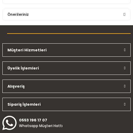
Bu ürüne ilk yorumu siz yapın!
Önerileriniz
Yorum Yaz
Bu ürünün fiyat bilgisi, resim, ürün açıklamalarında ve diğer
konularda yetersiz gördüğünüz noktaları öneri formunu
kullanarak tarafımıza iletebilirsiniz.
Görüş ve önerileriniz için teşekkür ederiz.
Müşteri Hizmetleri
Ürün resmi kalitesiz, bozuk veya görüntülenemiyor.
Üyelik İşlemleri
Ürün açıklamasında eksik bilgiler bulunuyor.
Ürün bilgilerinde hatalar bulunuyor.
Ürün fiyatı diğer sitelerden daha pahalı.
Alışveriş
Bu ürüne benzer farklı alternatifler olmalı.
Sipariş İşlemleri
0553 196 17 07
Whatsapp Müşteri Hattı