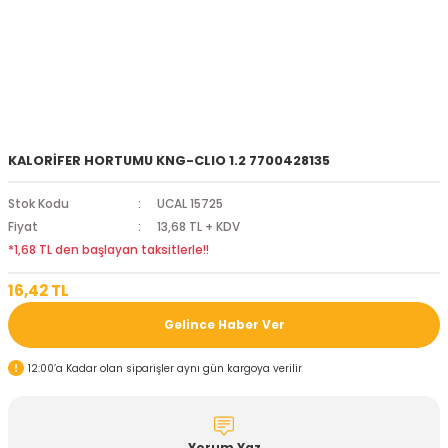
KALORİFER HORTUMU KNG-CLIO 1.2 7700428135
Stok Kodu
UCAL 15725
Fiyat
13,68 TL + KDV
*1,68 TL den başlayan taksitlerle!!
16,42 TL
Gelince Haber Ver
12:00’a Kadar olan siparişler aynı gün kargoya verilir