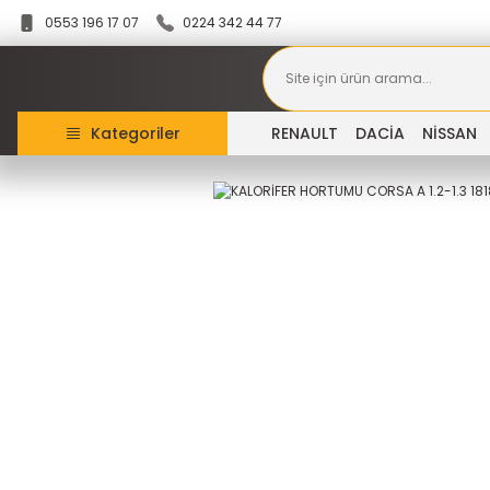
0553 196 17 07
0224 342 44 77
Kategoriler
RENAULT
DACİA
NİSSAN