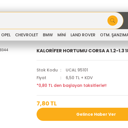
OPEL
CHEVROLET
BMW
MİNİ
LAND ROVER
OTM. ŞANZIM
KALORİFER HORTUMU CORSA A 1.2-1.3 
Stok Kodu
UCAL 95101
Fiyat
6,50 TL + KDV
*0,80 TL den başlayan taksitlerle!!
7,80 TL
Gelince Haber Ver