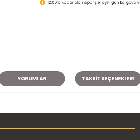
12:00’a Kadar olan siparişler aynı gün kargoya ver
YORUMLAR
TAKSIT SEÇENEKLERI
onularda yetersiz gördüğünüz noktaları öneri formunu kullanarak tarafımı
Bu ürüne ilk yorumu siz yapın!