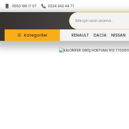
0553 196 17 07
0224 342 44 77
Kategoriler
RENAULT
DACİA
NİSSAN