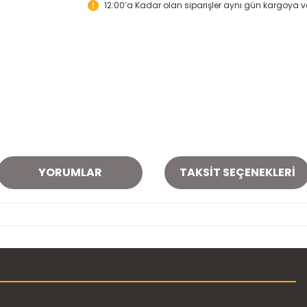
12:00’a Kadar olan siparişler aynı gün kargoya ver
YORUMLAR
TAKSIT SEÇENEKLERI
onularda yetersiz gördüğünüz noktaları öneri formunu kullanarak tarafımı
Bu ürüne ilk yorumu siz yapın!