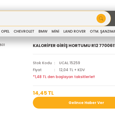
OPEL
CHEVROLET
BMW
MİNİ
LAND ROVER
OTM. ŞANZIM
KALORİFER GİRİŞ HORTUMU R12 770061
Stok Kodu
UCAL 15259
Fiyat
12,04 TL + KDV
*1,48 TL den başlayan taksitlerle!!
14,45 TL
Gelince Haber Ver