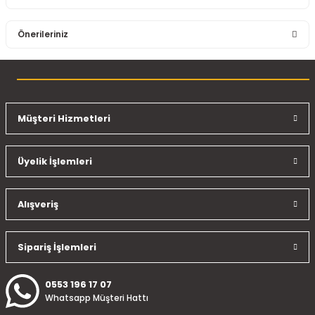
Bu ürüne ilk yorumu siz yapın!
Önerileriniz
Yorum Yaz
Bu ürünün fiyat bilgisi, resim, ürün açıklamalarında ve diğer
konularda yetersiz gördüğünüz noktaları öneri formunu
kullanarak tarafımıza iletebilirsiniz.
Görüş ve önerileriniz için teşekkür ederiz.
Müşteri Hizmetleri
Ürün resmi kalitesiz, bozuk veya görüntülenemiyor.
Üyelik İşlemleri
Ürün açıklamasında eksik bilgiler bulunuyor.
Ürün bilgilerinde hatalar bulunuyor.
Ürün fiyatı diğer sitelerden daha pahalı.
Alışveriş
Bu ürüne benzer farklı alternatifler olmalı.
Sipariş İşlemleri
0553 196 17 07
Whatsapp Müşteri Hattı