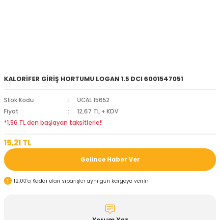
KALORİFER GİRİŞ HORTUMU LOGAN 1.5 DCI 6001547051
Stok Kodu
UCAL 15652
Fiyat
12,67 TL + KDV
*1,56 TL den başlayan taksitlerle!!
15,21 TL
Gelince Haber Ver
12:00’a Kadar olan siparişler aynı gün kargoya verilir