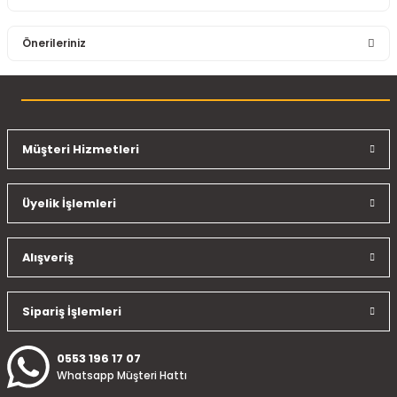
Bu ürüne ilk yorumu siz yapın!
Önerileriniz
Yorum Yaz
Bu ürünün fiyat bilgisi, resim, ürün açıklamalarında ve diğer
konularda yetersiz gördüğünüz noktaları öneri formunu
kullanarak tarafımıza iletebilirsiniz.
Görüş ve önerileriniz için teşekkür ederiz.
Müşteri Hizmetleri
Ürün resmi kalitesiz, bozuk veya görüntülenemiyor.
Üyelik İşlemleri
Ürün açıklamasında eksik bilgiler bulunuyor.
Ürün bilgilerinde hatalar bulunuyor.
Ürün fiyatı diğer sitelerden daha pahalı.
Alışveriş
Bu ürüne benzer farklı alternatifler olmalı.
Sipariş İşlemleri
0553 196 17 07
Whatsapp Müşteri Hattı