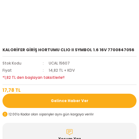
KALORİFER GİRİŞ HORTUMU CLIO II SYMBOL 1.6 16V 7700847056
Stok Kodu
UCAL 15607
Fiyat
14,82 TL + KDV
*1,82 TL den başlayan taksitlerle!!
17,78 TL
Gelince Haber Ver
12:00’a Kadar olan siparişler aynı gün kargoya verilir