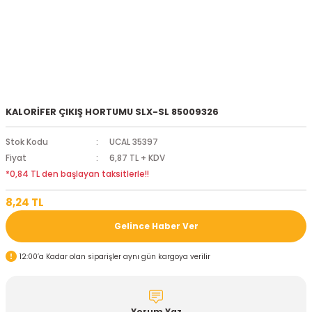
KALORİFER ÇIKIŞ HORTUMU SLX-SL 85009326
Stok Kodu
UCAL 35397
Fiyat
6,87 TL + KDV
*0,84 TL den başlayan taksitlerle!!
8,24 TL
Gelince Haber Ver
12:00’a Kadar olan siparişler aynı gün kargoya verilir