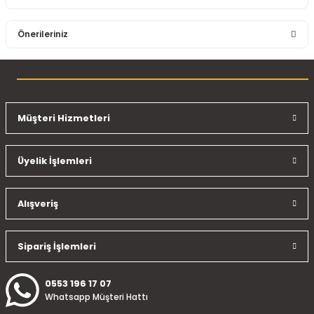
Bu ürüne ilk yorumu siz yapın!
Önerileriniz
Yorum Yaz
Bu ürünün fiyat bilgisi, resim, ürün açıklamalarında ve diğer
konularda yetersiz gördüğünüz noktaları öneri formunu
kullanarak tarafımıza iletebilirsiniz.
Görüş ve önerileriniz için teşekkür ederiz.
Müşteri Hizmetleri
Ürün resmi kalitesiz, bozuk veya görüntülenemiyor.
Üyelik İşlemleri
Ürün açıklamasında eksik bilgiler bulunuyor.
Ürün bilgilerinde hatalar bulunuyor.
Ürün fiyatı diğer sitelerden daha pahalı.
Alışveriş
Bu ürüne benzer farklı alternatifler olmalı.
Sipariş İşlemleri
0553 196 17 07
Whatsapp Müşteri Hattı