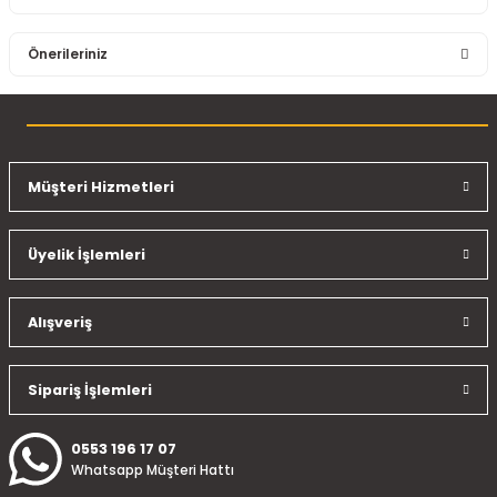
Bu ürüne ilk yorumu siz yapın!
Önerileriniz
Yorum Yaz
Bu ürünün fiyat bilgisi, resim, ürün açıklamalarında ve diğer
konularda yetersiz gördüğünüz noktaları öneri formunu
kullanarak tarafımıza iletebilirsiniz.
Görüş ve önerileriniz için teşekkür ederiz.
Müşteri Hizmetleri
Ürün resmi kalitesiz, bozuk veya görüntülenemiyor.
Üyelik İşlemleri
Ürün açıklamasında eksik bilgiler bulunuyor.
Ürün bilgilerinde hatalar bulunuyor.
Ürün fiyatı diğer sitelerden daha pahalı.
Alışveriş
Bu ürüne benzer farklı alternatifler olmalı.
Sipariş İşlemleri
0553 196 17 07
Whatsapp Müşteri Hattı