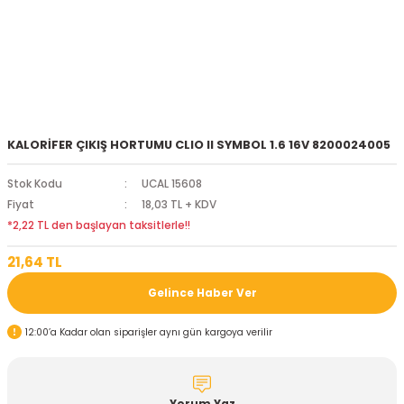
KALORİFER ÇIKIŞ HORTUMU CLIO II SYMBOL 1.6 16V 8200024005
Stok Kodu
UCAL 15608
Fiyat
18,03 TL + KDV
*2,22 TL den başlayan taksitlerle!!
21,64 TL
Gelince Haber Ver
12:00’a Kadar olan siparişler aynı gün kargoya verilir