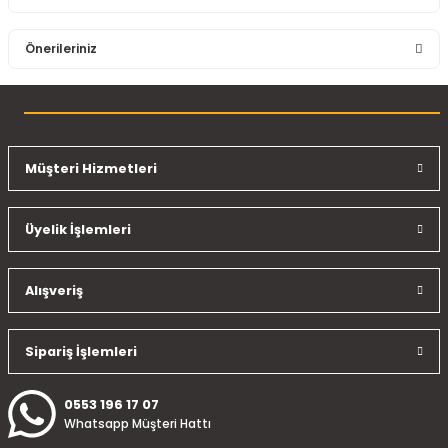
Bu ürüne ilk yorumu siz yapın!
Önerileriniz
Yorum Yaz
Bu ürünün fiyat bilgisi, resim, ürün açıklamalarında ve diğer
konularda yetersiz gördüğünüz noktaları öneri formunu
kullanarak tarafımıza iletebilirsiniz.
Görüş ve önerileriniz için teşekkür ederiz.
Müşteri Hizmetleri
Ürün resmi kalitesiz, bozuk veya görüntülenemiyor.
Üyelik İşlemleri
Ürün açıklamasında eksik bilgiler bulunuyor.
Ürün bilgilerinde hatalar bulunuyor.
Ürün fiyatı diğer sitelerden daha pahalı.
Alışveriş
Bu ürüne benzer farklı alternatifler olmalı.
Sipariş İşlemleri
0553 196 17 07
Whatsapp Müşteri Hattı