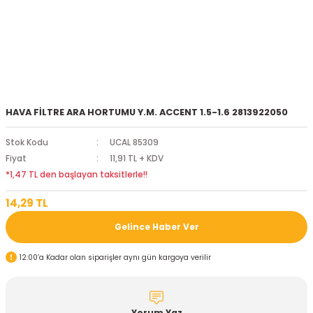
HAVA FİLTRE ARA HORTUMU Y.M. ACCENT 1.5-1.6 2813922050
Stok Kodu
UCAL 85309
Fiyat
11,91 TL + KDV
*1,47 TL den başlayan taksitlerle!!
14,29 TL
Gelince Haber Ver
12:00’a Kadar olan siparişler aynı gün kargoya verilir