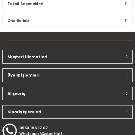
Taksit Seçenekleri
Bu ürüne ilk yorumu siz yapın!
Önerileriniz
Yorum Yaz
Bu ürünün fiyat bilgisi, resim, ürün açıklamalarında ve diğer
konularda yetersiz gördüğünüz noktaları öneri formunu
kullanarak tarafımıza iletebilirsiniz.
Görüş ve önerileriniz için teşekkür ederiz.
Müşteri Hizmetleri
Ürün resmi kalitesiz, bozuk veya görüntülenemiyor.
Üyelik İşlemleri
Ürün açıklamasında eksik bilgiler bulunuyor.
Ürün bilgilerinde hatalar bulunuyor.
Ürün fiyatı diğer sitelerden daha pahalı.
Alışveriş
Bu ürüne benzer farklı alternatifler olmalı.
Sipariş İşlemleri
0553 196 17 07
Whatsapp Müşteri Hattı