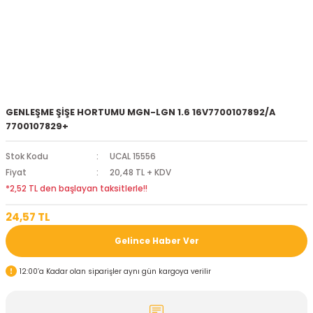
GENLEŞME ŞİŞE HORTUMU MGN-LGN 1.6 16V7700107892/A
7700107829+
Stok Kodu
UCAL 15556
Fiyat
20,48 TL + KDV
*2,52 TL den başlayan taksitlerle!!
24,57 TL
Gelince Haber Ver
12:00’a Kadar olan siparişler aynı gün kargoya verilir