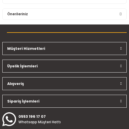
Bu ürüne ilk yorumu siz yapın!
Önerileriniz
Yorum Yaz
Bu ürünün fiyat bilgisi, resim, ürün açıklamalarında ve diğer
konularda yetersiz gördüğünüz noktaları öneri formunu
kullanarak tarafımıza iletebilirsiniz.
Görüş ve önerileriniz için teşekkür ederiz.
Müşteri Hizmetleri
Ürün resmi kalitesiz, bozuk veya görüntülenemiyor.
Üyelik İşlemleri
Ürün açıklamasında eksik bilgiler bulunuyor.
Ürün bilgilerinde hatalar bulunuyor.
Ürün fiyatı diğer sitelerden daha pahalı.
Alışveriş
Bu ürüne benzer farklı alternatifler olmalı.
Sipariş İşlemleri
0553 196 17 07
Whatsapp Müşteri Hattı