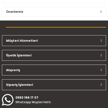
Bu ürüne ilk yorumu siz yapın!
Önerileriniz
Yorum Yaz
Bu ürünün fiyat bilgisi, resim, ürün açıklamalarında ve diğer
konularda yetersiz gördüğünüz noktaları öneri formunu
kullanarak tarafımıza iletebilirsiniz.
Görüş ve önerileriniz için teşekkür ederiz.
Müşteri Hizmetleri
Ürün resmi kalitesiz, bozuk veya görüntülenemiyor.
Üyelik İşlemleri
Ürün açıklamasında eksik bilgiler bulunuyor.
Ürün bilgilerinde hatalar bulunuyor.
Ürün fiyatı diğer sitelerden daha pahalı.
Alışveriş
Bu ürüne benzer farklı alternatifler olmalı.
Sipariş İşlemleri
0553 196 17 07
Whatsapp Müşteri Hattı