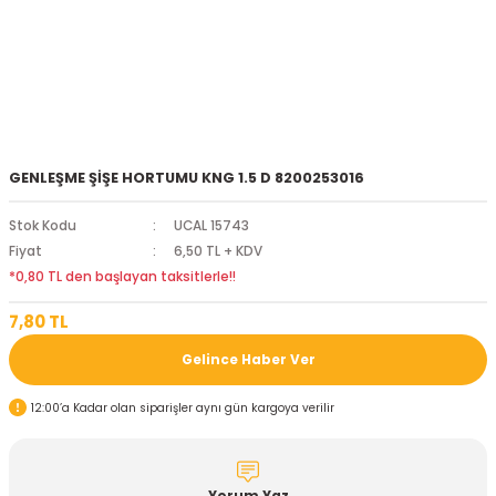
GENLEŞME ŞİŞE HORTUMU KNG 1.5 D 8200253016
Stok Kodu
UCAL 15743
Fiyat
6,50 TL + KDV
*0,80 TL den başlayan taksitlerle!!
7,80 TL
Gelince Haber Ver
12:00’a Kadar olan siparişler aynı gün kargoya verilir