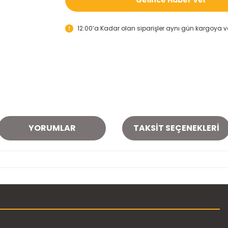
12:00’a Kadar olan siparişler aynı gün kargoya ver
YORUMLAR
TAKSIT SEÇENEKLERI
onularda yetersiz gördüğünüz noktaları öneri formunu kullanarak tarafımı
Bu ürüne ilk yorumu siz yapın!