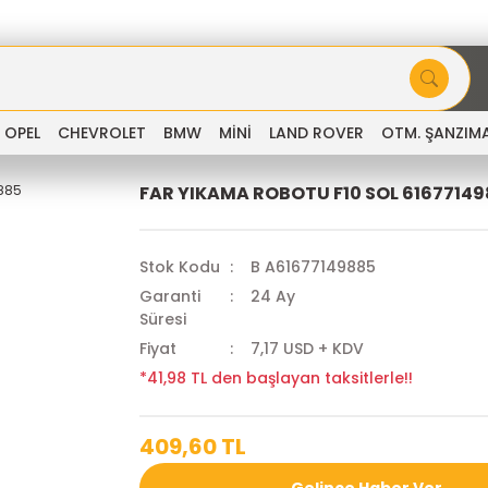
OPEL
CHEVROLET
BMW
MİNİ
LAND ROVER
OTM. ŞANZIM
FAR YIKAMA ROBOTU F10 SOL 6167714
Stok Kodu
B A61677149885
Garanti
24 Ay
Süresi
Fiyat
7,17 USD + KDV
*41,98 TL den başlayan taksitlerle!!
409,60 TL
Gelince Haber Ver