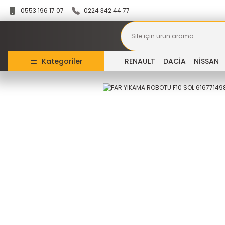
0553 196 17 07
0224 342 44 77
Kategoriler
RENAULT
DACİA
NİSSAN