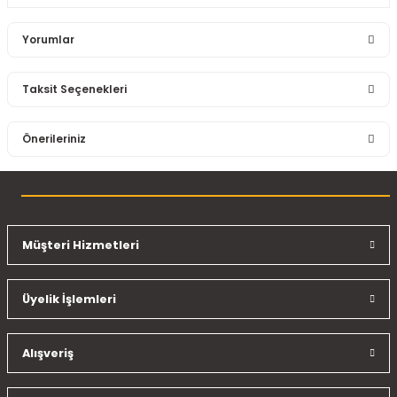
Yorumlar
Taksit Seçenekleri
Bu ürüne ilk yorumu siz yapın!
Önerileriniz
Yorum Yaz
Bu ürünün fiyat bilgisi, resim, ürün açıklamalarında ve diğer
konularda yetersiz gördüğünüz noktaları öneri formunu
kullanarak tarafımıza iletebilirsiniz.
Görüş ve önerileriniz için teşekkür ederiz.
Müşteri Hizmetleri
Ürün resmi kalitesiz, bozuk veya görüntülenemiyor.
Üyelik İşlemleri
Ürün açıklamasında eksik bilgiler bulunuyor.
Ürün bilgilerinde hatalar bulunuyor.
Ürün fiyatı diğer sitelerden daha pahalı.
Alışveriş
Bu ürüne benzer farklı alternatifler olmalı.