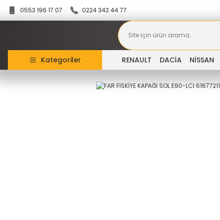
0553 196 17 07
0224 342 44 77
Kategoriler
RENAULT
DACİA
NİSSAN