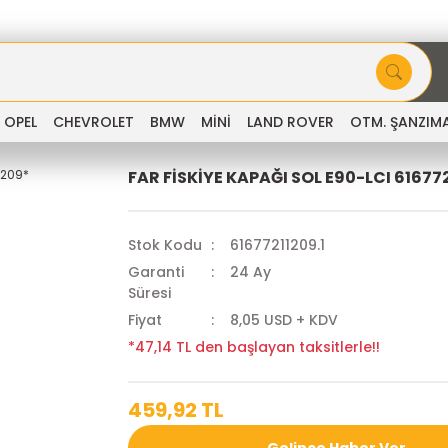
OPEL
CHEVROLET
BMW
MİNİ
LAND ROVER
OTM. ŞANZIM
FAR FİSKİYE KAPAĞI SOL E90-LCI 61677
Stok Kodu
61677211209.1
Garanti
24 Ay
Süresi
Fiyat
8,05 USD + KDV
*47,14 TL den başlayan taksitlerle!!
459,92 TL
Gelince Haber Ver