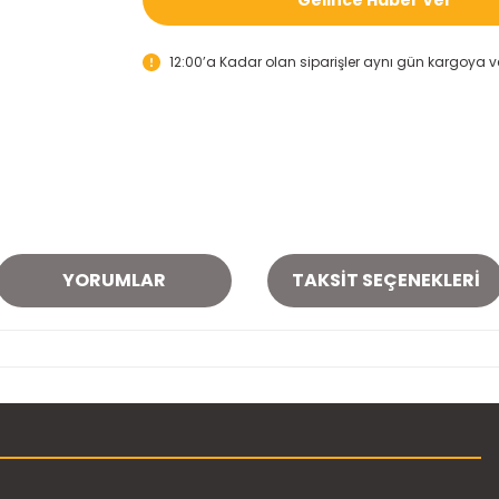
12:00’a Kadar olan siparişler aynı gün kargoya ver
YORUMLAR
TAKSIT SEÇENEKLERI
onularda yetersiz gördüğünüz noktaları öneri formunu kullanarak tarafımı
Bu ürüne ilk yorumu siz yapın!