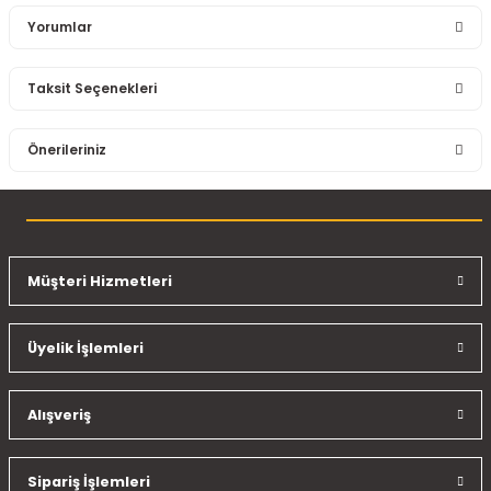
Yorumlar
Taksit Seçenekleri
Bu ürüne ilk yorumu siz yapın!
Önerileriniz
Yorum Yaz
Bu ürünün fiyat bilgisi, resim, ürün açıklamalarında ve diğer
konularda yetersiz gördüğünüz noktaları öneri formunu
kullanarak tarafımıza iletebilirsiniz.
Görüş ve önerileriniz için teşekkür ederiz.
Müşteri Hizmetleri
Ürün resmi kalitesiz, bozuk veya görüntülenemiyor.
Üyelik İşlemleri
Ürün açıklamasında eksik bilgiler bulunuyor.
Ürün bilgilerinde hatalar bulunuyor.
Ürün fiyatı diğer sitelerden daha pahalı.
Alışveriş
Bu ürüne benzer farklı alternatifler olmalı.
Sipariş İşlemleri