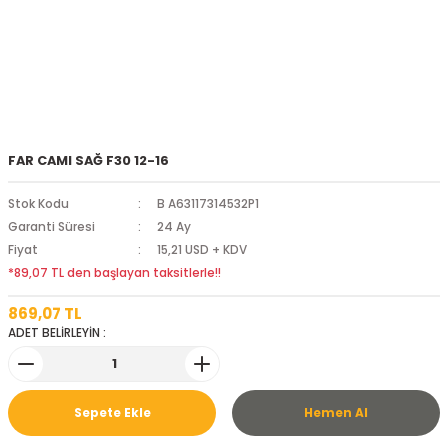
FAR CAMI SAĞ F30 12-16
Stok Kodu
B A63117314532P1
Garanti Süresi
24 Ay
Fiyat
15,21 USD + KDV
*89,07 TL den başlayan taksitlerle!!
869,07 TL
ADET BELİRLEYİN :
Sepete Ekle
Hemen Al