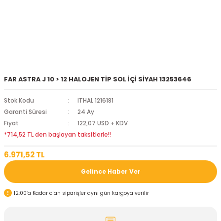
FAR ASTRA J 10 > 12 HALOJEN TİP SOL İÇİ SİYAH 13253646
Stok Kodu
ITHAL 1216181
Garanti Süresi
24 Ay
Fiyat
122,07 USD + KDV
*714,52 TL den başlayan taksitlerle!!
6.971,52 TL
Gelince Haber Ver
12:00’a Kadar olan siparişler aynı gün kargoya verilir