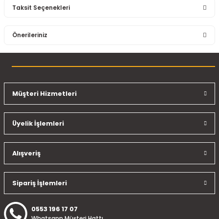
Taksit Seçenekleri
Bu ürüne ilk yorumu siz yapın!
Önerileriniz
Yorum Yaz
Bu ürünün fiyat bilgisi, resim, ürün açıklamalarında ve diğer
konularda yetersiz gördüğünüz noktaları öneri formunu
kullanarak tarafımıza iletebilirsiniz.
Görüş ve önerileriniz için teşekkür ederiz.
Müşteri Hizmetleri
Ürün resmi kalitesiz, bozuk veya görüntülenemiyor.
Üyelik İşlemleri
Ürün açıklamasında eksik bilgiler bulunuyor.
Ürün bilgilerinde hatalar bulunuyor.
Ürün fiyatı diğer sitelerden daha pahalı.
Alışveriş
Bu ürüne benzer farklı alternatifler olmalı.
Sipariş İşlemleri
0553 196 17 07
Whatsapp Müşteri Hattı