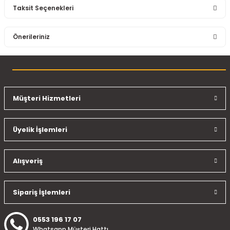
Taksit Seçenekleri
Bu ürüne ilk yorumu siz yapın!
Önerileriniz
Yorum Yaz
Bu ürünün fiyat bilgisi, resim, ürün açıklamalarında ve diğer
konularda yetersiz gördüğünüz noktaları öneri formunu
kullanarak tarafımıza iletebilirsiniz.
Görüş ve önerileriniz için teşekkür ederiz.
Müşteri Hizmetleri
Ürün resmi kalitesiz, bozuk veya görüntülenemiyor.
Üyelik İşlemleri
Ürün açıklamasında eksik bilgiler bulunuyor.
Ürün bilgilerinde hatalar bulunuyor.
Ürün fiyatı diğer sitelerden daha pahalı.
Alışveriş
Bu ürüne benzer farklı alternatifler olmalı.
Sipariş İşlemleri
0553 196 17 07
Whatsapp Müşteri Hattı