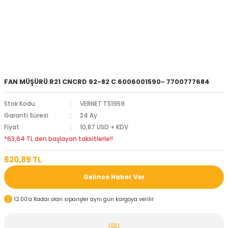
FAN MÜŞÜRÜ R21 CNCRD 92-82 C 6006001590- 7700777684
Stok Kodu
VERNET TS1959
Garanti Süresi
24 Ay
Fiyat
10,87 USD + KDV
*63,64 TL den başlayan taksitlerle!!
620,89 TL
Gelince Haber Ver
12:00’a Kadar olan siparişler aynı gün kargoya verilir