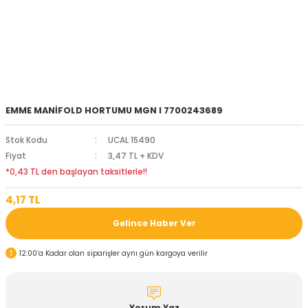
EMME MANİFOLD HORTUMU MGN I 7700243689
Stok Kodu
UCAL 15490
Fiyat
3,47 TL + KDV
*0,43 TL den başlayan taksitlerle!!
4,17 TL
Gelince Haber Ver
12:00’a Kadar olan siparişler aynı gün kargoya verilir