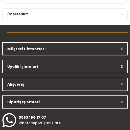
Bu ürüne ilk yorumu siz yapın!
Önerileriniz
Yorum Yaz
Bu ürünün fiyat bilgisi, resim, ürün açıklamalarında ve diğer
konularda yetersiz gördüğünüz noktaları öneri formunu
kullanarak tarafımıza iletebilirsiniz.
Görüş ve önerileriniz için teşekkür ederiz.
Müşteri Hizmetleri
Ürün resmi kalitesiz, bozuk veya görüntülenemiyor.
Üyelik İşlemleri
Ürün açıklamasında eksik bilgiler bulunuyor.
Ürün bilgilerinde hatalar bulunuyor.
Ürün fiyatı diğer sitelerden daha pahalı.
Alışveriş
Bu ürüne benzer farklı alternatifler olmalı.
Sipariş İşlemleri
0553 196 17 07
Whatsapp Müşteri Hattı