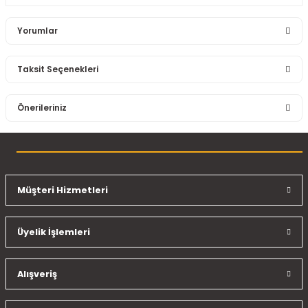
Yorumlar
Taksit Seçenekleri
Bu ürüne ilk yorumu siz yapın!
Önerileriniz
Yorum Yaz
Bu ürünün fiyat bilgisi, resim, ürün açıklamalarında ve diğer
konularda yetersiz gördüğünüz noktaları öneri formunu
kullanarak tarafımıza iletebilirsiniz.
Görüş ve önerileriniz için teşekkür ederiz.
Müşteri Hizmetleri
Ürün resmi kalitesiz, bozuk veya görüntülenemiyor.
Üyelik İşlemleri
Ürün açıklamasında eksik bilgiler bulunuyor.
Ürün bilgilerinde hatalar bulunuyor.
Ürün fiyatı diğer sitelerden daha pahalı.
Alışveriş
Bu ürüne benzer farklı alternatifler olmalı.