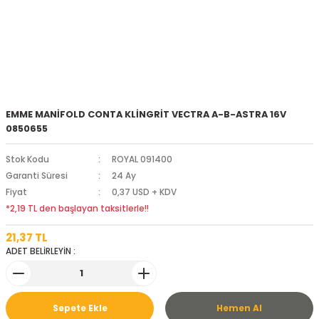
EMME MANİFOLD CONTA KLİNGRİT VECTRA A-B-ASTRA 16V
0850655
Stok Kodu
ROYAL 091400
Garanti Süresi
24 Ay
Fiyat
0,37 USD + KDV
*2,19 TL den başlayan taksitlerle!!
21,37 TL
ADET BELİRLEYİN :
Sepete Ekle
Hemen Al