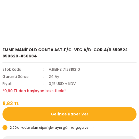
EMME MANİFOLD CONTA AST.F/G-VEC.A/B-COR.A/B 850522-
850629-850634
Stok Kodu
V.REINZ 712818210
Garanti Süresi
24 Ay
Fiyat
0,15 USD + KDV
*0,90 TL den başlayan taksitlerle!!
8,83 TL
Gelince Haber Ver
12:00’a Kadar olan siparişler aynı gün kargoya verilir