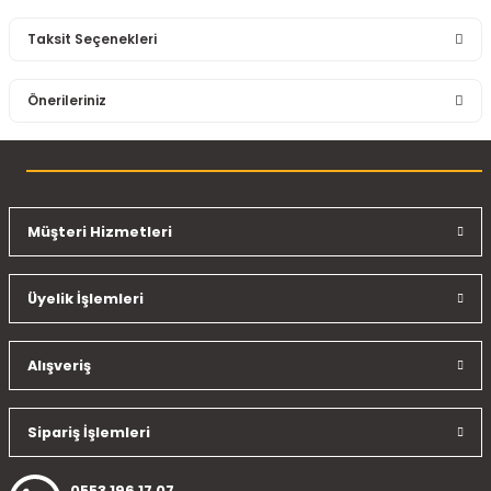
Taksit Seçenekleri
Bu ürüne ilk yorumu siz yapın!
Önerileriniz
Yorum Yaz
Bu ürünün fiyat bilgisi, resim, ürün açıklamalarında ve diğer
konularda yetersiz gördüğünüz noktaları öneri formunu
kullanarak tarafımıza iletebilirsiniz.
Görüş ve önerileriniz için teşekkür ederiz.
Müşteri Hizmetleri
Ürün resmi kalitesiz, bozuk veya görüntülenemiyor.
Üyelik İşlemleri
Ürün açıklamasında eksik bilgiler bulunuyor.
Ürün bilgilerinde hatalar bulunuyor.
Ürün fiyatı diğer sitelerden daha pahalı.
Alışveriş
Bu ürüne benzer farklı alternatifler olmalı.
Sipariş İşlemleri
0553 196 17 07