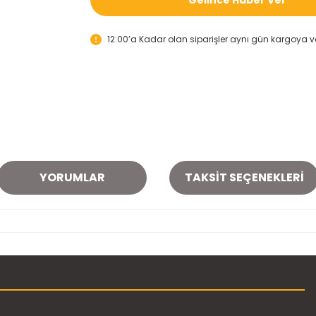
12:00’a Kadar olan siparişler aynı gün kargoya ver
YORUMLAR
TAKSIT SEÇENEKLERI
onularda yetersiz gördüğünüz noktaları öneri formunu kullanarak tarafımı
Bu ürüne ilk yorumu siz yapın!