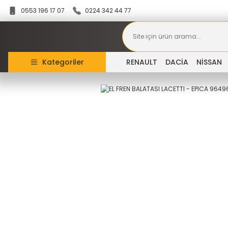
0553 196 17 07
0224 342 44 77
Kategoriler
RENAULT
DACİA
NİSSAN