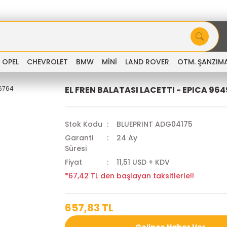
OPEL
CHEVROLET
BMW
MİNİ
LAND ROVER
OTM. ŞANZIM
EL FREN BALATASI LACETTI - EPICA 96
Stok Kodu
BLUEPRINT ADG04175
Garanti
24 Ay
Süresi
Fiyat
11,51 USD + KDV
*67,42 TL den başlayan taksitlerle!!
657,83 TL
Gelince Haber Ver