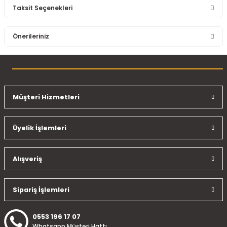
Taksit Seçenekleri
Bu ürüne ilk yorumu siz yapın!
Önerileriniz
Yorum Yaz
Bu ürünün fiyat bilgisi, resim, ürün açıklamalarında ve diğer
konularda yetersiz gördüğünüz noktaları öneri formunu
kullanarak tarafımıza iletebilirsiniz.
Görüş ve önerileriniz için teşekkür ederiz.
Müşteri Hizmetleri
Ürün resmi kalitesiz, bozuk veya görüntülenemiyor.
Üyelik İşlemleri
Ürün açıklamasında eksik bilgiler bulunuyor.
Ürün bilgilerinde hatalar bulunuyor.
Ürün fiyatı diğer sitelerden daha pahalı.
Alışveriş
Bu ürüne benzer farklı alternatifler olmalı.
Sipariş İşlemleri
0553 196 17 07
Whatsapp Müşteri Hattı