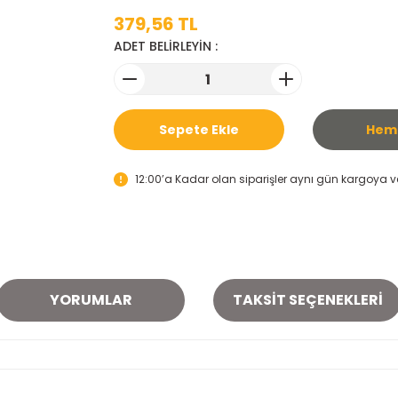
379,56 TL
ADET BELİRLEYİN :
Sepete Ekle
Heme
12:00’a Kadar olan siparişler aynı gün kargoya ver
YORUMLAR
TAKSIT SEÇENEKLERI