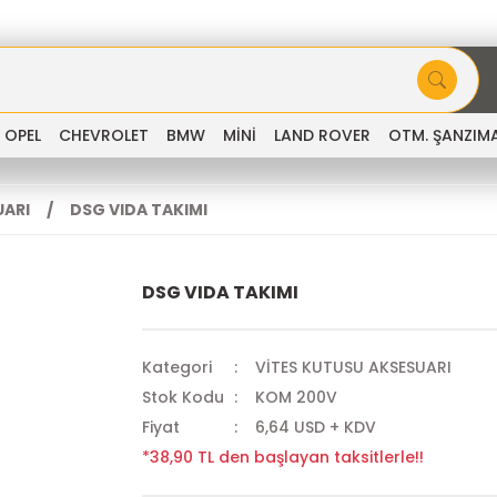
OPEL
CHEVROLET
BMW
MİNİ
LAND ROVER
OTM. ŞANZIM
UARI
DSG VIDA TAKIMI
DSG VIDA TAKIMI
Kategori
VİTES KUTUSU AKSESUARI
Stok Kodu
KOM 200V
Fiyat
6,64 USD + KDV
*38,90 TL den başlayan taksitlerle!!