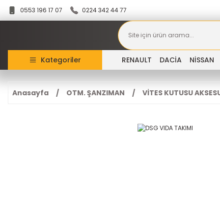
0553 196 17 07
0224 342 44 77
Kategoriler
RENAULT
DACİA
NİSSAN
Anasayfa
OTM. ŞANZIMAN
VİTES KUTUSU AKSES