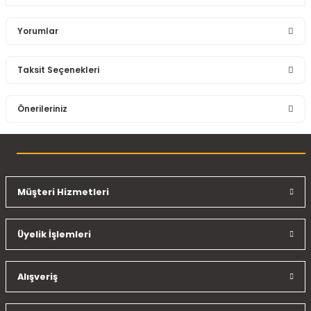
Yorumlar
Taksit Seçenekleri
Bu ürüne ilk yorumu siz yapın!
Önerileriniz
Yorum Yaz
Bu ürünün fiyat bilgisi, resim, ürün açıklamalarında ve diğer
konularda yetersiz gördüğünüz noktaları öneri formunu
kullanarak tarafımıza iletebilirsiniz.
Görüş ve önerileriniz için teşekkür ederiz.
Müşteri Hizmetleri
Ürün resmi kalitesiz, bozuk veya görüntülenemiyor.
Üyelik İşlemleri
Ürün açıklamasında eksik bilgiler bulunuyor.
Ürün bilgilerinde hatalar bulunuyor.
Ürün fiyatı diğer sitelerden daha pahalı.
Alışveriş
Bu ürüne benzer farklı alternatifler olmalı.