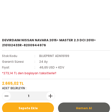
DEVIRDAIM NISSAN NAVARA 2015> MASTER 2.3 DCI 2010>
210102433R-8200944976
Stok Kodu
BLUEPRINT ADN19199
Garanti Süresi
24 Ay
Fiyat
46,65 USD + KDV
*273,14 TL den başlayan taksitlerle!!
2.665,02 TL
ADET BELİRLEYİN :
Sepete Ekle
Hemen Al