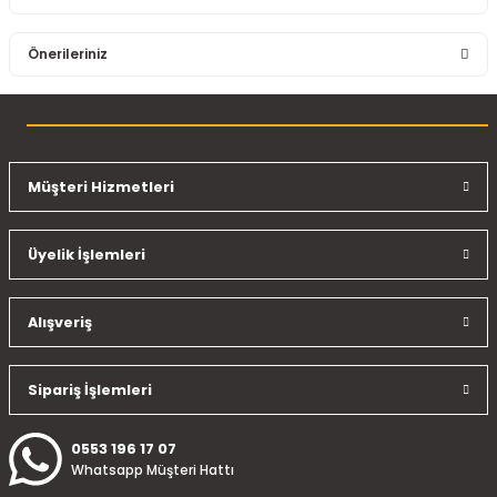
Bu ürüne ilk yorumu siz yapın!
Önerileriniz
Yorum Yaz
Bu ürünün fiyat bilgisi, resim, ürün açıklamalarında ve diğer
konularda yetersiz gördüğünüz noktaları öneri formunu
kullanarak tarafımıza iletebilirsiniz.
Görüş ve önerileriniz için teşekkür ederiz.
Müşteri Hizmetleri
Ürün resmi kalitesiz, bozuk veya görüntülenemiyor.
Üyelik İşlemleri
Ürün açıklamasında eksik bilgiler bulunuyor.
Ürün bilgilerinde hatalar bulunuyor.
Ürün fiyatı diğer sitelerden daha pahalı.
Alışveriş
Bu ürüne benzer farklı alternatifler olmalı.
Sipariş İşlemleri
0553 196 17 07
Whatsapp Müşteri Hattı