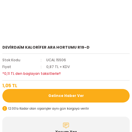
DEVİRDAİM KALORİFER ARA HORTUMU R19-D
Stok Kodu
UCAL 15506
Fiyat
0,87 TL + KDV
*0,11 TL den başlayan taksitlerle!!
1,05 TL
Gelince Haber Ver
12:00’a Kadar olan siparişler aynı gün kargoya verilir