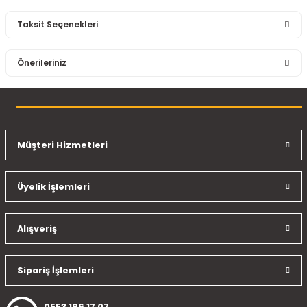
Taksit Seçenekleri
Bu ürüne ilk yorumu siz yapın!
Önerileriniz
Yorum Yaz
Bu ürünün fiyat bilgisi, resim, ürün açıklamalarında ve diğer
konularda yetersiz gördüğünüz noktaları öneri formunu
kullanarak tarafımıza iletebilirsiniz.
Görüş ve önerileriniz için teşekkür ederiz.
Müşteri Hizmetleri
Ürün resmi kalitesiz, bozuk veya görüntülenemiyor.
Üyelik İşlemleri
Ürün açıklamasında eksik bilgiler bulunuyor.
Ürün bilgilerinde hatalar bulunuyor.
Ürün fiyatı diğer sitelerden daha pahalı.
Alışveriş
Bu ürüne benzer farklı alternatifler olmalı.
Sipariş İşlemleri
0553 196 17 07