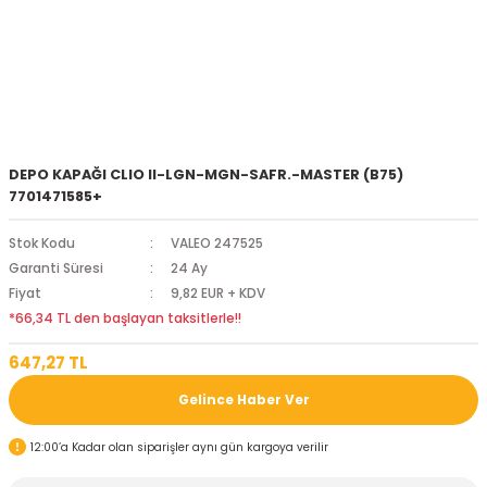
DEPO KAPAĞI CLIO II-LGN-MGN-SAFR.-MASTER (B75)
7701471585+
Stok Kodu
VALEO 247525
Garanti Süresi
24 Ay
Fiyat
9,82 EUR + KDV
*66,34 TL den başlayan taksitlerle!!
647,27 TL
Gelince Haber Ver
12:00’a Kadar olan siparişler aynı gün kargoya verilir