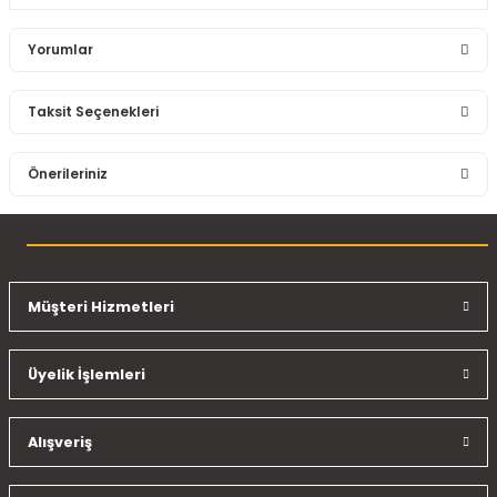
Yorumlar
Taksit Seçenekleri
Bu ürüne ilk yorumu siz yapın!
Önerileriniz
Yorum Yaz
Bu ürünün fiyat bilgisi, resim, ürün açıklamalarında ve diğer
konularda yetersiz gördüğünüz noktaları öneri formunu
kullanarak tarafımıza iletebilirsiniz.
Görüş ve önerileriniz için teşekkür ederiz.
Müşteri Hizmetleri
Ürün resmi kalitesiz, bozuk veya görüntülenemiyor.
Üyelik İşlemleri
Ürün açıklamasında eksik bilgiler bulunuyor.
Ürün bilgilerinde hatalar bulunuyor.
Ürün fiyatı diğer sitelerden daha pahalı.
Alışveriş
Bu ürüne benzer farklı alternatifler olmalı.