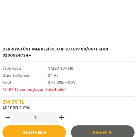
DEBRİYAJ ÜST MERKEZİ CLIO III 2.0 16V 09/06>1.5DCI
8200524724-
Stok Kodu
VALEO 804816
Garanti Süresi
24 Ay
Fiyat
3,75 USD + KDV
*21,97 TL den başlayan taksitlerle!!
214,39 TL
ADET BELİRLEYİN :
Sepete Ekle
Hemen Al