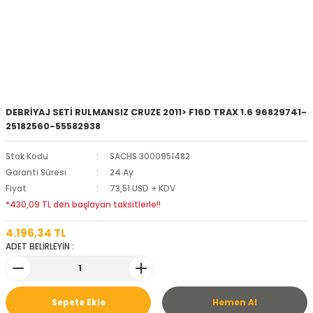
DEBRİYAJ SETİ RULMANSIZ CRUZE 2011> F16D TRAX 1.6 96829741-
25182560-55582938
Stok Kodu
SACHS 3000951482
Garanti Süresi
24 Ay
Fiyat
73,51 USD + KDV
*430,09 TL den başlayan taksitlerle!!
4.196,34 TL
ADET BELİRLEYİN :
Sepete Ekle
Hemen Al