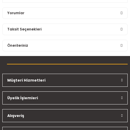
Yorumlar
Taksit Seçenekleri
Bu ürüne ilk yorumu siz yapın!
Önerileriniz
Yorum Yaz
Bu ürünün fiyat bilgisi, resim, ürün açıklamalarında ve diğer
konularda yetersiz gördüğünüz noktaları öneri formunu
kullanarak tarafımıza iletebilirsiniz.
Görüş ve önerileriniz için teşekkür ederiz.
Müşteri Hizmetleri
Ürün resmi kalitesiz, bozuk veya görüntülenemiyor.
Üyelik İşlemleri
Ürün açıklamasında eksik bilgiler bulunuyor.
Ürün bilgilerinde hatalar bulunuyor.
Ürün fiyatı diğer sitelerden daha pahalı.
Alışveriş
Bu ürüne benzer farklı alternatifler olmalı.