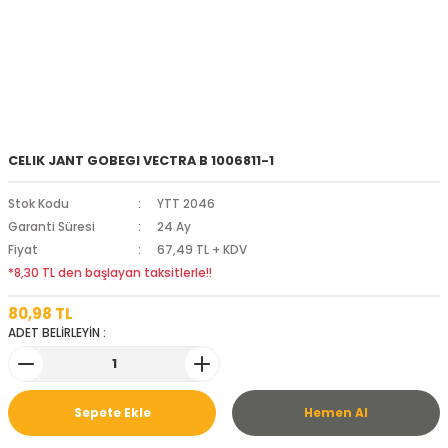
CELIK JANT GOBEGI VECTRA B 1006811-1
Stok Kodu
YTT 2046
Garanti Süresi
24 Ay
Fiyat
67,49 TL + KDV
*8,30 TL den başlayan taksitlerle!!
80,98 TL
ADET BELİRLEYİN :
Sepete Ekle
Hemen Al