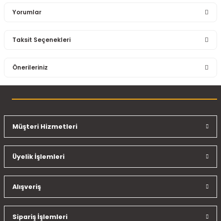
Yorumlar
Taksit Seçenekleri
Bu ürüne ilk yorumu siz yapın!
Önerileriniz
Yorum Yaz
Bu ürünün fiyat bilgisi, resim, ürün açıklamalarında ve diğer
konularda yetersiz gördüğünüz noktaları öneri formunu
kullanarak tarafımıza iletebilirsiniz.
Görüş ve önerileriniz için teşekkür ederiz.
Müşteri Hizmetleri
Ürün resmi kalitesiz, bozuk veya görüntülenemiyor.
Üyelik İşlemleri
Ürün açıklamasında eksik bilgiler bulunuyor.
Ürün bilgilerinde hatalar bulunuyor.
Ürün fiyatı diğer sitelerden daha pahalı.
Alışveriş
Bu ürüne benzer farklı alternatifler olmalı.
Sipariş İşlemleri