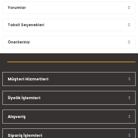
Yorumlar
Taksit Seçenekleri
Bu ürüne ilk yorumu siz yapın!
Önerileriniz
Yorum Yaz
Bu ürünün fiyat bilgisi, resim, ürün açıklamalarında ve diğer
konularda yetersiz gördüğünüz noktaları öneri formunu
kullanarak tarafımıza iletebilirsiniz.
Görüş ve önerileriniz için teşekkür ederiz.
Müşteri Hizmetleri
Ürün resmi kalitesiz, bozuk veya görüntülenemiyor.
Üyelik İşlemleri
Ürün açıklamasında eksik bilgiler bulunuyor.
Ürün bilgilerinde hatalar bulunuyor.
Ürün fiyatı diğer sitelerden daha pahalı.
Alışveriş
Bu ürüne benzer farklı alternatifler olmalı.
Sipariş İşlemleri