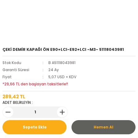
ÇEKİ DEMİR KAPAĞI ÖN E90+LCI-E92+LCI -M3- 51118043981
Stok Kodu
B A51118043981
Garanti Süresi
24 Ay
Fiyat
5,07 USD + KDV
*29,66 TL den başlayan taksitlerle!!
289,42 TL
ADET BELİRLEYİN :
Sepete Ekle
Hemen Al