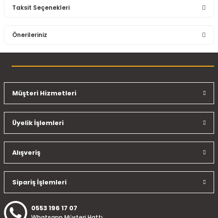
Taksit Seçenekleri
Bu ürüne ilk yorumu siz yapın!
Önerileriniz
Yorum Yaz
Bu ürünün fiyat bilgisi, resim, ürün açıklamalarında ve diğer
konularda yetersiz gördüğünüz noktaları öneri formunu
kullanarak tarafımıza iletebilirsiniz.
Görüş ve önerileriniz için teşekkür ederiz.
Müşteri Hizmetleri
Ürün resmi kalitesiz, bozuk veya görüntülenemiyor.
Üyelik İşlemleri
Ürün açıklamasında eksik bilgiler bulunuyor.
Ürün bilgilerinde hatalar bulunuyor.
Ürün fiyatı diğer sitelerden daha pahalı.
Alışveriş
Bu ürüne benzer farklı alternatifler olmalı.
Sipariş İşlemleri
0553 196 17 07
Whatsapp Müşteri Hattı