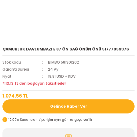
ÇAMURLUK DAVLUMBAZI E 87 ÖN SAĞ ÖNÜN ÖNÜ 51777059376
Stok Kodu
BIMBO 581301202
Garanti Süresi
24 Ay
Fiyat
18,81 USD + KDV
*110,13 TL den başlayan taksitlerle!!
1.074,56 TL
Gelince Haber Ver
12:00’a Kadar olan siparişler aynı gün kargoya verilir