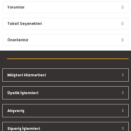
Yorumlar
Taksit Seçenekleri
Bu ürüne ilk yorumu siz yapın!
Önerileriniz
Yorum Yaz
Bu ürünün fiyat bilgisi, resim, ürün açıklamalarında ve diğer
konularda yetersiz gördüğünüz noktaları öneri formunu
kullanarak tarafımıza iletebilirsiniz.
Görüş ve önerileriniz için teşekkür ederiz.
Müşteri Hizmetleri
Ürün resmi kalitesiz, bozuk veya görüntülenemiyor.
Üyelik İşlemleri
Ürün açıklamasında eksik bilgiler bulunuyor.
Ürün bilgilerinde hatalar bulunuyor.
Ürün fiyatı diğer sitelerden daha pahalı.
Alışveriş
Bu ürüne benzer farklı alternatifler olmalı.
Sipariş İşlemleri