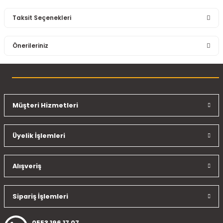
Taksit Seçenekleri
Bu ürüne ilk yorumu siz yapın!
Önerileriniz
Yorum Yaz
Bu ürünün fiyat bilgisi, resim, ürün açıklamalarında ve diğer
konularda yetersiz gördüğünüz noktaları öneri formunu
kullanarak tarafımıza iletebilirsiniz.
Görüş ve önerileriniz için teşekkür ederiz.
Müşteri Hizmetleri
Ürün resmi kalitesiz, bozuk veya görüntülenemiyor.
Üyelik İşlemleri
Ürün açıklamasında eksik bilgiler bulunuyor.
Ürün bilgilerinde hatalar bulunuyor.
Ürün fiyatı diğer sitelerden daha pahalı.
Alışveriş
Bu ürüne benzer farklı alternatifler olmalı.
Sipariş İşlemleri
0553 196 17 07