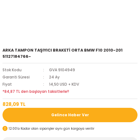
ARKA TAMPON TAŞIYICI BRAKETİ ORTA BMW F10 2010-201
51127184766-
Stok Kodu
GVA 9104949
Garanti Süresi
24 Ay
Fiyat
14,50 USD + KDV
*84,87 TL den başlayan taksitlerle!!
828,09 TL
Gelince Haber Ver
12:00’a Kadar olan siparişler aynı gün kargoya verilir