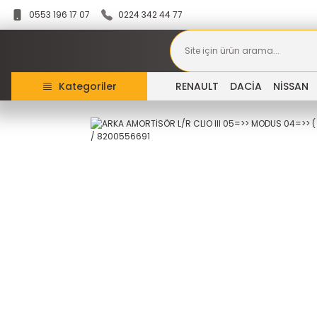
0553 196 17 07
0224 342 44 77
Kategoriler
RENAULT
DACİA
NİSSAN