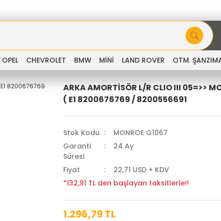
OPEL
CHEVROLET
BMW
MİNİ
LAND ROVER
OTM. ŞANZIM
ARKA AMORTİSÖR L/R CLIO III 05=>> M
( E1 8200676769 / 8200556691
Stok Kodu
MONROE G1067
Garanti
24 Ay
Süresi
Fiyat
22,71 USD + KDV
*132,91 TL den başlayan taksitlerle!!
1.296,79 TL