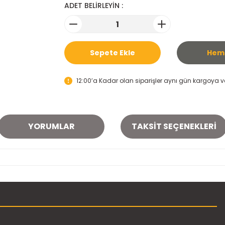
ADET BELİRLEYİN :
Sepete Ekle
Heme
12:00’a Kadar olan siparişler aynı gün kargoya ver
YORUMLAR
TAKSIT SEÇENEKLERI
onularda yetersiz gördüğünüz noktaları öneri formunu kullanarak tarafımı
Bu ürüne ilk yorumu siz yapın!